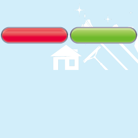
ち
グ
す。
が
の
置
主
い
力
て
・
い
吹
か
き
れ
出
る
し
感
口
覚
の
が
汚
残
れ
る
が
こ
気