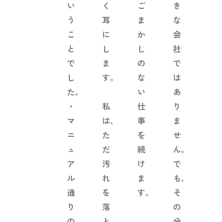
い
く
ご
き
う
耳
ま
な
こ
に
か
会
と
し
し
社
で
ま
の
で
し
す。
な
は
た。
い
あ
・
私
仕
り
マ
は、
事
ま
ニ
た
を
せ
ュ
だ
続
ん。
ア
汚
け
で
ル
れ
ま
も、
通
を
す。
そ
り
落
の
の
と
分