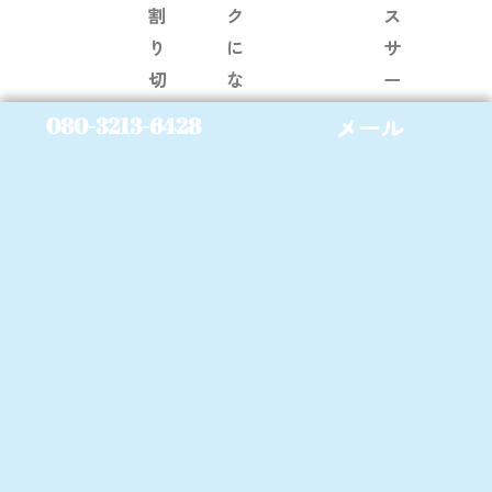
割
ク
ス
り
に
サ
切
な
ー
り
る
ビ
メール
080-3213-6428
か」
ス
も
ま
は、
ち
で
あ
ろ
お
な
ん、
伝
た
決
え
の
め
し
ご
ら
ま
自
れ
す。
宅
た
エ
を、
作
ア
自