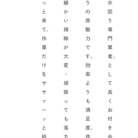
っ
細
り
水
と
か
の
回
来
い
原
り
て、
掃
動
専
作
除
力
門
業
が
で
業
だ
大
す。
者」
け
変
効
と
を
・
率
し
サ
頑
よ
て
サ
張
り
長
ァ
っ
も
く
ー
て
満
お
ッ
も
足
付
と
落
度。
き
終
ち
件
合