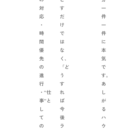
対
す
一
応
だ
件
・
け
一
時
で
件
間
は
に
優
な
本
先
く、
気
の
「ど
で
進
う
す。
行
す
あ
・“仕
れ
し
事”と
ば
が
し
今
る
て
後
ハ
の
ラ
ウ