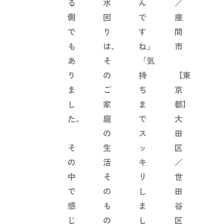
る
水
ん
／
側
回
で
座
で
り
す
間
も
は、
ね」
市
あ
そ
「気
り
の
持
【東
ま
ご
ち
京
し
家
ま
都】
た。
庭
で
大
の
ス
田
そ
生
ッ
区
の
活
キ
／
中
そ
リ
世
で
の
し
田
感
も
ま
谷
じ
の
し
区