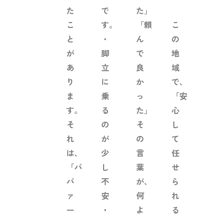
た
で
た」
こ
す。
「頼
こ
と
・
ん
の
が
脚
で
地
あ
立
良
域
り
に
か
で、
ま
乗
っ
「安
す。
る
た」
心
そ
の
そ
し
れ
が
の
て
は、
少
言
任
「バ
し
葉
せ
バ
不
が、
ら
ァ
安
何
れ
ー
・
よ
る