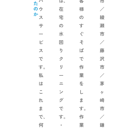
ハ
は、
客
市
た
の
ウ
在
様
／
か
ス
宅
の
綾
サ
の
す
瀬
ー
水
ぐ
市
ビ
回
そ
／
ス
り
ば
藤
で
ク
で
沢
す。
リ
作
市
私
ー
業
／
は
ニ
を
茅
こ
ン
し
ヶ
れ
グ
ま
崎
ま
で
す。
市
で、
す。
作
／
何
・
業
鎌