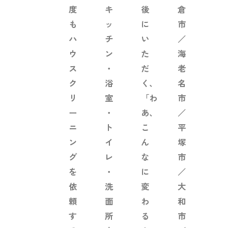
度
キ
後
倉
も
ッ
に
市
ハ
チ
い
／
ウ
ン
た
海
ス
・
だ
老
ク
浴
く、
名
リ
室
「わ
市
ー
・
あ、
／
ニ
ト
こ
平
ン
イ
ん
塚
グ
レ
な
市
を
・
に
／
依
洗
変
大
頼
面
わ
和
す
所
る
市