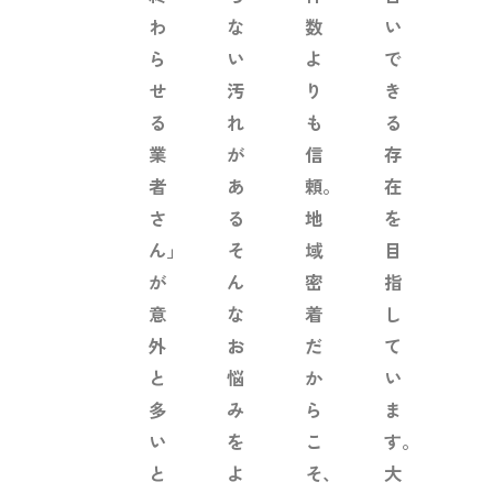
わ
な
数
い
ら
い
よ
で
せ
汚
り
き
る
れ
も
る
業
が
信
存
者
あ
頼。
在
さ
る
地
を
ん」
そ
域
目
が
ん
密
指
意
な
着
し
外
お
だ
て
と
悩
か
い
多
み
ら
ま
い
を
こ
す。
と
よ
そ、
大