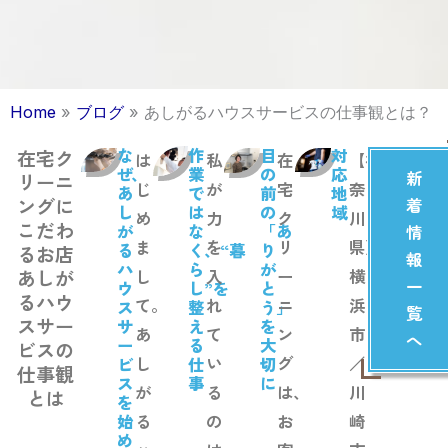
Home
»
ブログ
»
あしがるハウスサービスの仕事観とは？
な
作
目
対
在宅ク
は
私
在
【神
ぜ、
業
の
応
新
リーニ
じ
が
宅
奈
あ
で
前
地
ングに
着
し
は
の
域
め
力
ク
川
こだわ
が
な
「あ
情
ま
を
リ
県】
る
く、“暮
り
るお店
報
ハ
ら
が
あしが
し
入
ー
横
一
ウ
し”を
と
るハウ
て。
れ
ニ
浜
ス
整
う」
覧
スサー
サ
え
を
あ
て
ン
市
へ
ー
る
大
ビスの
し
い
グ
／
ビ
仕
切
仕事観
ス
事
に
が
る
は、
川
とは
を
始
る
の
お
崎
め